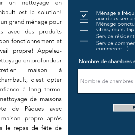
our un nettoyage en
bault est la solution!
Ménage à fréque
aux deux semain
 un grand ménage pour
Ménage ponctue
vitres, murs, tapi
ts avec des produits
Service résiden
 bon fonctionnement et
Service commerc
commerce…)
vail propre! Appelez-
nettoyage en profondeur
Nombre de chambres et 
ntretien maison à
hambault, c'est opter
nfiance à long terme.
ettoyage de maisons
ête de Pâques avec
 maison propre après
ès le repas de fête de