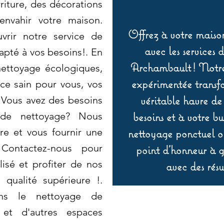
riture, des décorations
envahir votre maison.
Offrez à votre maison
vrir notre service de
avec les services 
apté à vos besoins!. En
Archambault ! Notre 
nettoyage écologiques,
expérimentée transf
ce sain pour vous, vos
véritable havre de
 Vous avez des besoins
besoins et à votre b
 de nettoyage? Nous
e et vous fournir une
nettoyage ponctuel ou
 Contactez-nous pour
point d’honneur à ga
isé et profiter de nos
avec des résu
 qualité supérieure !.
ans le nettoyage de
 et d'autres espaces