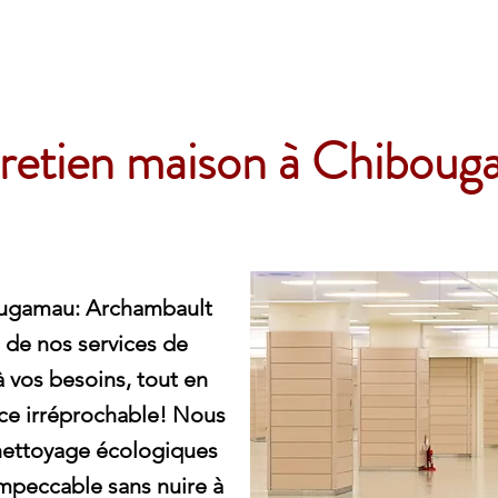
e
retien maison à Chibou
ougamau: Archambault
 de nos services de
à vos besoins, tout en
ice irréprochable! Nous
 nettoyage écologiques
impeccable sans nuire à