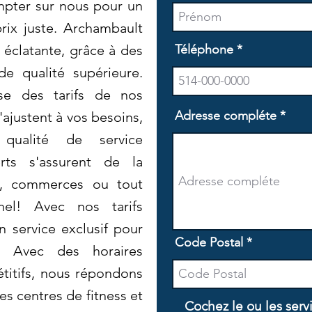
mpter sur nous pour un
rix juste. Archambault
 éclatante, grâce à des
Téléphone
e qualité supérieure.
se des tarifs de nos
Adresse compléte
'ajustent à vos besoins,
qualité de service
rts s'assurent de la
x, commerces ou tout
nel! Avec nos tarifs
n service exclusif pour
Code Postal
e. Avec des horaires
étitifs, nous répondons
s centres de fitness et
Cochez le ou les serv