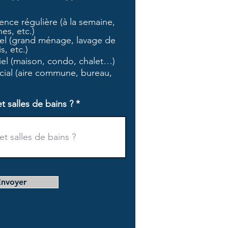
b
l
nce régulière (à la semaine,
i
es, etc.)
g
l (grand ménage, lavage de
a
s, etc.)
t
tiel (maison, condo, chalet…)
o
i
ial (aire commune, bureau,
r
e
salles de bains ?
Envoyer