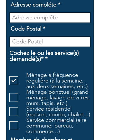
Adresse compléte
Code Postal
Cochez le ou les service(s)
O
demandé(s)*
*
b
l
Ménage à fréquence
i
régulière (à la semaine,
g
aux deux semaines, etc.)
a
Ménage ponctuel (grand
t
ménage, lavage de vitres,
o
murs, tapis, etc.)
i
Service résidentiel
r
(maison, condo, chalet…)
e
Service commercial (aire
commune, bureau,
commerce…)