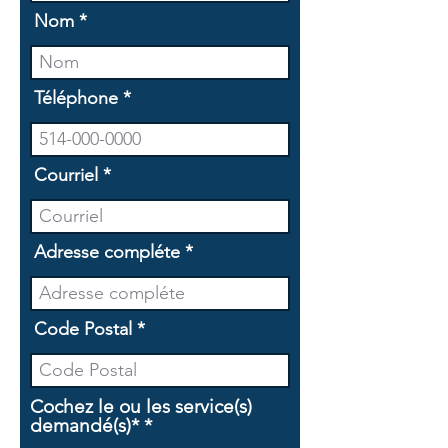
Nom
Téléphone
Courriel
Adresse compléte
Code Postal
Cochez le ou les service(s)
O
demandé(s)*
*
b