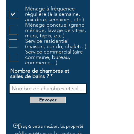
l
Ménage à fréquence
i
régulière (à la semaine,
g
aux deux semaines, etc.)
a
Ménage ponctuel (grand
t
ménage, lavage de vitres,
o
murs, tapis, etc.)
i
Service résidentiel
r
(maison, condo, chalet…)
e
Service commercial (aire
commune, bureau,
commerce…)
Nombre de chambres et
salles de bains ?
Envoyer
Offrez à votre maison la propreté
qu’elle mérite avec les services de