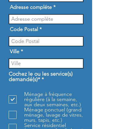
Adresse compléte
Code Postal
Ville
Cochez le ou les service(s)
O
demandé(s)*
*
b
l
Ménage à fréquence
i
régulière (à la semaine,
g
aux deux semaines, etc.)
a
Ménage ponctuel (grand
t
ménage, lavage de vitres,
o
murs, tapis, etc.)
i
Service résidentiel
r