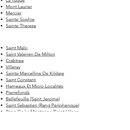
La Tuque
Mont Laurier
Mercier
Sainte Sophie
Sainte Therese
Saint Malo
Saint Valerien De Milton
Crabtree
Villeray
Sainte Marcelline De Kildare
Saint Constant
Hameaux Et Micro Localités
Pierrefonds
Bellefeuille (Saint Jerome)
Saint Sebastien (Rang Peripherique)
Rang De La Montagne (Saint Hilaire
Rural)
Cote Des Neiges Notre Dame De