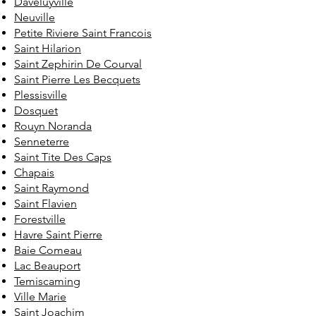
Daveluyville
Neuville
Petite Riviere Saint Francois
Saint Hilarion
Saint Zephirin De Courval
Saint Pierre Les Becquets
Plessisville
Dosquet
Rouyn Noranda
Senneterre
Saint Tite Des Caps
Chapais
Saint Raymond
Saint Flavien
Forestville
Havre Saint Pierre
Baie Comeau
Lac Beauport
Temiscaming
Ville Marie
Saint Joachim