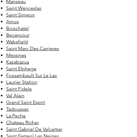
Manseau
Saint Wenceslas
Saint Simeon
Amos
Boischatel
Becancour
Wakefield
Saint Marc Des Carrieres
Messines
Kazabazua
Saint Elphege
Fossambault Sur Le Lac
Laurier Station
Saint Fidele
Val Alain
Grand Saint Esprit
Tadoussac
La Peche
Chateau Richer
Saint Gabriel De Valcartier
Saint Ferreol Les Neiges