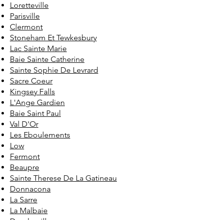
Loretteville
Parisville
Clermont
Stoneham Et Tewkesbury
Lac Sainte Marie
Baie Sainte Catherine
Sainte Sophie De Levrard
Sacre Coeur
Kingsey Falls
L'Ange Gardien
Baie Saint Paul
Val D'Or
Les Eboulements
Low
Fermont
Beaupre
Sainte Therese De La Gatineau
Donnacona
La Sarre
La Malbaie