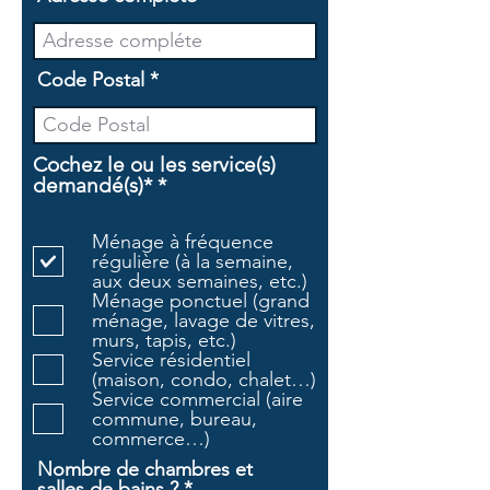
Code Postal
Cochez le ou les service(s)
O
demandé(s)*
*
b
l
Ménage à fréquence
i
régulière (à la semaine,
g
aux deux semaines, etc.)
a
Ménage ponctuel (grand
t
ménage, lavage de vitres,
o
murs, tapis, etc.)
i
Service résidentiel
r
(maison, condo, chalet…)
e
Service commercial (aire
commune, bureau,
commerce…)
Nombre de chambres et
salles de bains ?