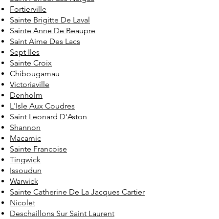
Fortierville
Sainte Brigitte De Laval
Sainte Anne De Beaupre
Saint Aime Des Lacs
Sept Iles
Sainte Croix
Chibougamau
Victoriaville
Denholm
L'Isle Aux Coudres
Saint Leonard D'Aston
Shannon
Macamic
Sainte Francoise
Tingwick
Issoudun
Warwick
Sainte Catherine De La Jacques Cartier
Nicolet
Deschaillons Sur Saint Laurent