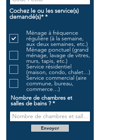
Cochez le ou les service(s)
O
demandé(s)*
*
b
l
Ménage à fréquence
i
régulière (à la semaine,
g
aux deux semaines, etc.)
a
Ménage ponctuel (grand
t
ménage, lavage de vitres,
o
murs, tapis, etc.)
i
Service résidentiel
r
(maison, condo, chalet…)
e
Service commercial (aire
commune, bureau,
commerce…)
Nombre de chambres et
salles de bains ?
Envoyer