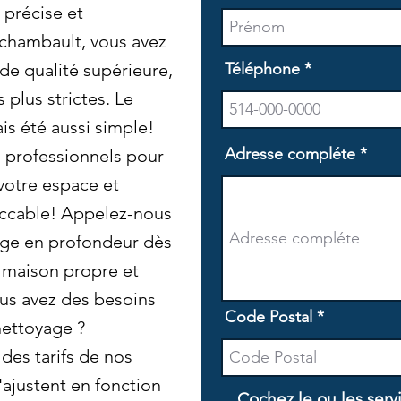
 précise et
rchambault, vous avez
de qualité supérieure,
Téléphone
plus strictes. Le
is été aussi simple!
Adresse compléte
s professionnels pour
votre espace et
eccable! Appelez-nous
yage en profondeur dès
e maison propre et
Vous avez des besoins
Code Postal
nettoyage ?
es tarifs de nos
'ajustent en fonction
Cochez le ou les serv