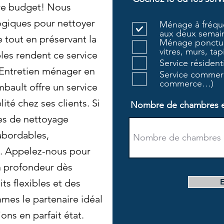
tre budget! Nous
logiques pour nettoyer
Ménage à fréque
aux deux semain
 tout en préservant la
Ménage ponctue
vitres, murs, tapi
les rendent ce service
Service résiden
s Entretien ménager en
Service commerc
commerce…)
bault offre un service
lité chez ses clients. Si
Nombre de chambres et 
es de nettoyage
 abordables,
n. Appelez-nous pour
en profondeur dès
its flexibles et des
mmes le partenaire idéal
ions en parfait état.