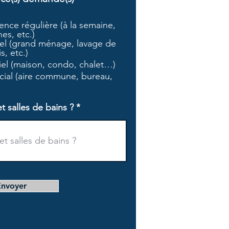
b
l
nce régulière (à la semaine,
i
es, etc.)
g
l (grand ménage, lavage de
a
s, etc.)
t
tiel (maison, condo, chalet…)
o
i
ial (aire commune, bureau,
r
e
salles de bains ?
Envoyer