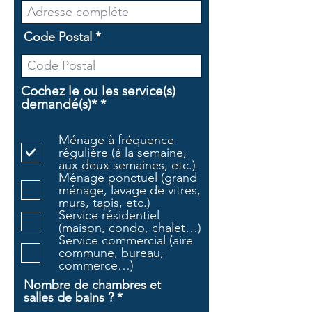
Code Postal
Cochez le ou les service(s)
O
demandé(s)*
*
b
l
Ménage à fréquence
i
régulière (à la semaine,
g
aux deux semaines, etc.)
a
Ménage ponctuel (grand
t
ménage, lavage de vitres,
o
murs, tapis, etc.)
i
Service résidentiel
r
(maison, condo, chalet…)
e
Service commercial (aire
commune, bureau,
commerce…)
Nombre de chambres et
salles de bains ?