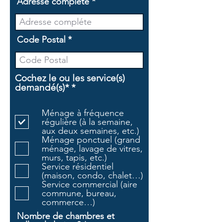
Adresse compléte
Code Postal
Cochez le ou les service(s)
O
demandé(s)*
*
b
l
Ménage à fréquence
i
régulière (à la semaine,
g
aux deux semaines, etc.)
a
Ménage ponctuel (grand
t
ménage, lavage de vitres,
o
murs, tapis, etc.)
i
Service résidentiel
r
(maison, condo, chalet…)
e
Service commercial (aire
commune, bureau,
commerce…)
Nombre de chambres et