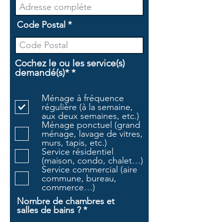
Code Postal
Cochez le ou les service(s)
O
demandé(s)*
*
b
l
Ménage à fréquence
i
régulière (à la semaine,
g
aux deux semaines, etc.)
a
Ménage ponctuel (grand
t
ménage, lavage de vitres,
o
murs, tapis, etc.)
i
Service résidentiel
r
(maison, condo, chalet…)
e
Service commercial (aire
commune, bureau,
commerce…)
Nombre de chambres et
salles de bains ?