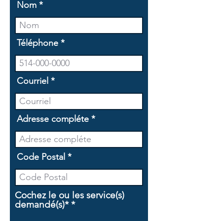
Nom
Téléphone
Courriel
Adresse compléte
Code Postal
Cochez le ou les service(s)
O
demandé(s)*
*
b