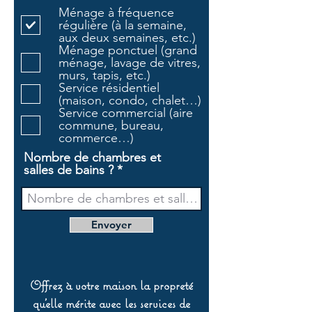
l
Ménage à fréquence
i
régulière (à la semaine,
g
aux deux semaines, etc.)
a
Ménage ponctuel (grand
t
ménage, lavage de vitres,
o
murs, tapis, etc.)
i
Service résidentiel
r
(maison, condo, chalet…)
e
Service commercial (aire
commune, bureau,
commerce…)
Nombre de chambres et
salles de bains ?
Envoyer
Offrez à votre maison la propreté
qu’elle mérite avec les services de