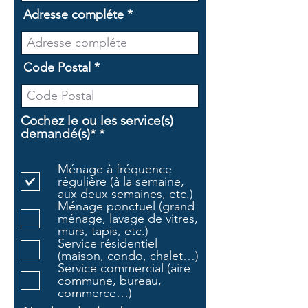
Adresse compléte
Code Postal
Cochez le ou les service(s)
O
demandé(s)*
*
b
l
Ménage à fréquence
i
régulière (à la semaine,
g
aux deux semaines, etc.)
a
Ménage ponctuel (grand
t
ménage, lavage de vitres,
o
murs, tapis, etc.)
i
Service résidentiel
r
(maison, condo, chalet…)
e
Service commercial (aire
commune, bureau,
commerce…)