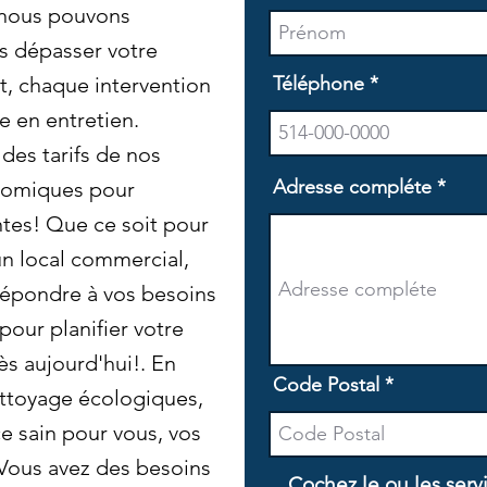
 nous pouvons
s dépasser votre
, chaque intervention
Téléphone
e en entretien.
es tarifs de nos
Adresse compléte
nomiques pour
ntes! Que ce soit pour
n local commercial,
répondre à vos besoins
our planifier votre
s aujourd'hui!. En
Code Postal
ettoyage écologiques,
e sain pour vous, vos
 Vous avez des besoins
Cochez le ou les serv