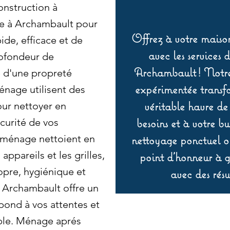
nstruction à
nce à Archambault pour
Offrez à votre maison
ide, efficace et de
avec les services 
rofondeur de
Archambault ! Notre 
e d'une propreté
expérimentée transf
nage utilisent des
véritable havre de
ur nettoyer en
besoins et à votre b
écurité de vos
ménage nettoient en
nettoyage ponctuel ou
appareils et les grilles,
point d’honneur à ga
opre, hygiénique et
avec des résu
s. Archambault offre un
pond à vos attentes et
ble. Ménage aprés