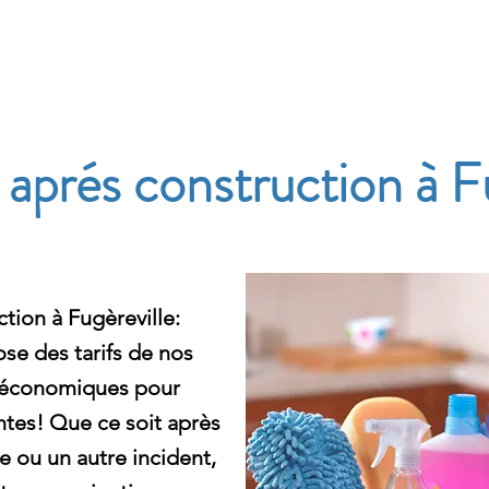
e
prés construction à Fu
ion à Fugèreville:
e des tarifs de nos
e économiques pour
ntes! Que ce soit après
e ou un autre incident,