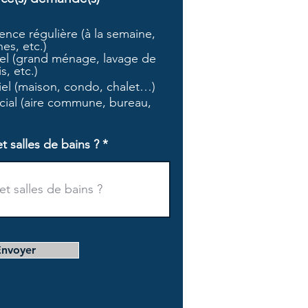
b
l
nce régulière (à la semaine,
i
es, etc.)
g
l (grand ménage, lavage de
a
s, etc.)
t
tiel (maison, condo, chalet…)
o
i
ial (aire commune, bureau,
r
e
salles de bains ?
Envoyer