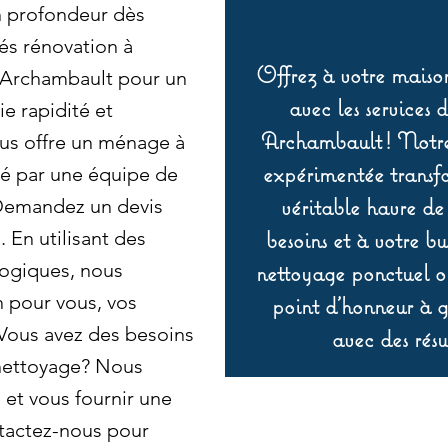
en profondeur dès
és rénovation à
Offrez à votre maison
à Archambault pour un
avec les services 
ie rapidité et
Archambault ! Notre 
us offre un ménage à
expérimentée transf
ué par une équipe de
véritable havre de
Demandez un devis
besoins et à votre b
. En utilisant des
logiques, nous
nettoyage ponctuel ou
n pour vous, vos
point d’honneur à ga
 Vous avez des besoins
avec des résu
 nettoyage? Nous
et vous fournir une
tactez-nous pour