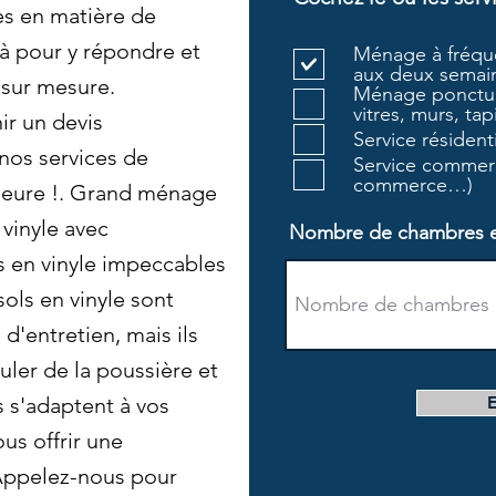
es en matière de
 pour y répondre et
Ménage à fréque
aux deux semain
 sur mesure.
Ménage ponctue
vitres, murs, tapi
r un devis
Service résiden
 nos services de
Service commerc
commerce…)
ieure !. Grand ménage
vinyle avec
Nombre de chambres et 
s en vinyle impeccables
 sols en vinyle sont
 d'entretien, mais ils
ler de la poussière et
 s'adaptent à vos
us offrir une
 Appelez-nous pour