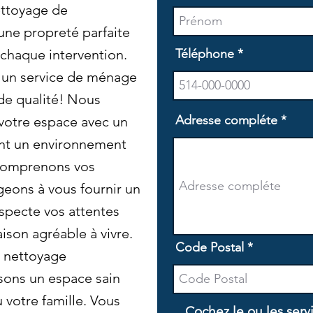
ettoyage de
une propreté parfaite
 chaque intervention.
Téléphone
 un service de ménage
de qualité! Nous
Adresse compléte
votre espace avec un
ant un environnement
comprenons vos
eons à vous fournir un
specte vos attentes
ison agréable à vivre.
Code Postal
e nettoyage
sons un espace sain
 votre famille. Vous
Cochez le ou les serv