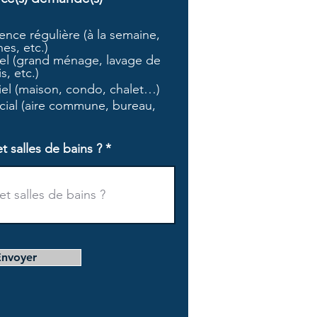
b
l
nce régulière (à la semaine,
i
es, etc.)
g
l (grand ménage, lavage de
a
s, etc.)
t
tiel (maison, condo, chalet…)
o
i
ial (aire commune, bureau,
r
e
salles de bains ?
Envoyer