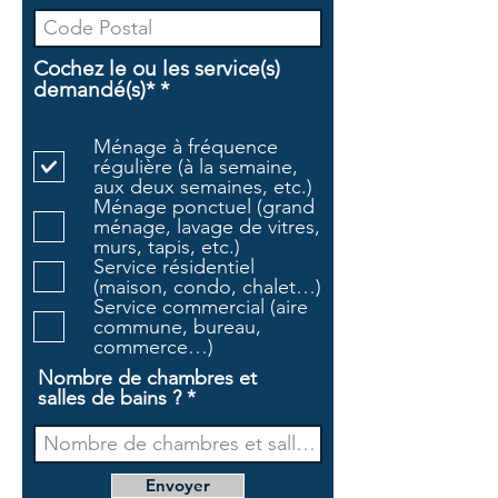
Cochez le ou les service(s)
O
demandé(s)*
*
b
l
Ménage à fréquence
i
régulière (à la semaine,
g
aux deux semaines, etc.)
a
Ménage ponctuel (grand
t
ménage, lavage de vitres,
o
murs, tapis, etc.)
i
Service résidentiel
r
(maison, condo, chalet…)
e
Service commercial (aire
commune, bureau,
commerce…)
Nombre de chambres et
salles de bains ?
Envoyer