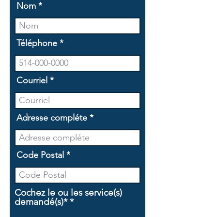
Nom
Téléphone
Courriel
Adresse compléte
Code Postal
Cochez le ou les service(s)
O
demandé(s)*
*
b