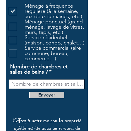
l
Ménage à fréquence
i
régulière (à la semaine,
g
aux deux semaines, etc.)
a
Ménage ponctuel (grand
t
ménage, lavage de vitres,
o
murs, tapis, etc.)
i
Service résidentiel
r
(maison, condo, chalet…)
e
Service commercial (aire
commune, bureau,
commerce…)
Nombre de chambres et
salles de bains ?
Envoyer
Offrez à votre maison la propreté
qu’elle mérite avec les services de