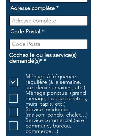
Adresse compléte
Code Postal
Cochez le ou les service(s)
O
demandé(s)*
*
b
l
Ménage à fréquence
i
régulière (à la semaine,
g
aux deux semaines, etc.)
a
Ménage ponctuel (grand
t
ménage, lavage de vitres,
o
murs, tapis, etc.)
i
Service résidentiel
r
(maison, condo, chalet…)
e
Service commercial (aire
commune, bureau,
commerce…)