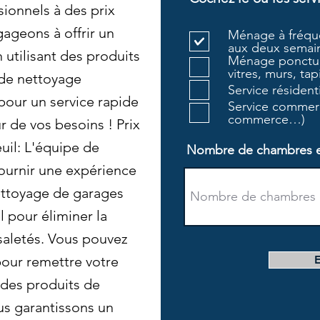
ionnels à des prix
ageons à offrir un
Ménage à fréque
aux deux semain
 utilisant des produits
Ménage ponctue
vitres, murs, tapi
 de nettoyage
Service résiden
our un service rapide
Service commerc
commerce…)
r de vos besoins ! Prix
il: L'équipe de
Nombre de chambres et 
ournir une expérience
nettoyage de garages
l pour éliminer la
 saletés. Vous pouvez
our remettre votre
t des produits de
us garantissons un