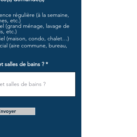
b
l
nce régulière (à la semaine,
i
es, etc.)
g
l (grand ménage, lavage de
a
s, etc.)
t
tiel (maison, condo, chalet…)
o
i
ial (aire commune, bureau,
r
e
salles de bains ?
Envoyer