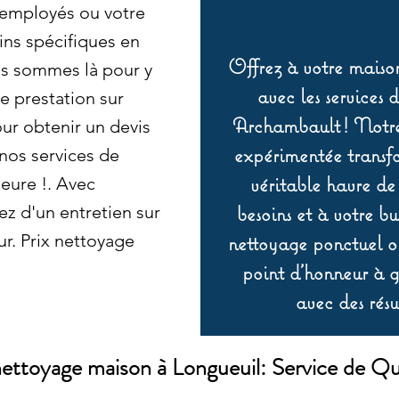
 employés ou votre
ins spécifiques en
Offrez à votre maison
s sommes là pour y
avec les services 
e prestation sur
Archambault ! Notre 
ur obtenir un devis
expérimentée transf
 nos services de
véritable havre de
eure !. Avec
besoins et à votre b
z d'un entretien sur
ur. Prix nettoyage
nettoyage ponctuel ou
point d’honneur à ga
avec des résu
nettoyage maison à Longueuil: Service de Qu