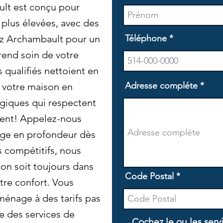
lt est conçu pour
 plus élevées, avec des
sez Archambault pour un
Téléphone
rend soin de votre
 qualifiés nettoient en
Adresse compléte
 votre maison en
ogiques qui respectent
ment! Appelez-nous
yage en profondeur dès
s compétitifs, nous
son soit toujours dans
Code Postal
tre confort. Vous
énage à des tarifs pas
e des services de
Cochez le ou les serv