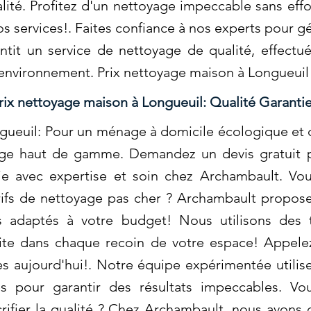
lité. Profitez d'un nettoyage impeccable sans eff
os services!. Faites confiance à nos experts pour g
tit un service de nettoyage de qualité, effectu
environnement. Prix nettoyage maison à Longueuil
rix nettoyage maison à Longueuil: Qualité Garanti
ngueuil: Pour un ménage à domicile écologique et
age haut de gamme. Demandez un devis gratuit po
e avec expertise et soin chez Archambault. Vou
rifs de nettoyage pas cher ? Archambault propose
ls adaptés à votre budget! Nous utilisons des
aite dans chaque recoin de votre espace! Appelez
s aujourd'hui!. Notre équipe expérimentée utilis
es pour garantir des résultats impeccables. Vo
rifier la qualité ? Chez Archambault, nous avons