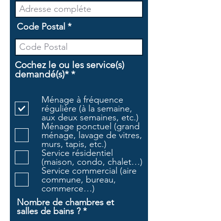
Code Postal
Cochez le ou les service(s)
O
demandé(s)*
*
b
l
Ménage à fréquence
i
régulière (à la semaine,
g
aux deux semaines, etc.)
a
Ménage ponctuel (grand
t
ménage, lavage de vitres,
o
murs, tapis, etc.)
i
Service résidentiel
r
(maison, condo, chalet…)
e
Service commercial (aire
commune, bureau,
commerce…)
Nombre de chambres et
salles de bains ?