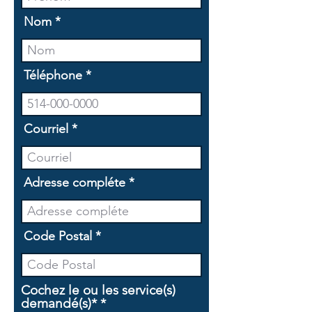
Nom
Téléphone
Courriel
Adresse compléte
Code Postal
Cochez le ou les service(s)
O
demandé(s)*
*