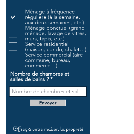
b
l
Ménage à fréquence
i
régulière (à la semaine,
g
aux deux semaines, etc.)
a
Ménage ponctuel (grand
t
ménage, lavage de vitres,
o
murs, tapis, etc.)
i
Service résidentiel
r
(maison, condo, chalet…)
e
Service commercial (aire
commune, bureau,
commerce…)
Nombre de chambres et
salles de bains ?
Envoyer
Offrez à votre maison la propreté