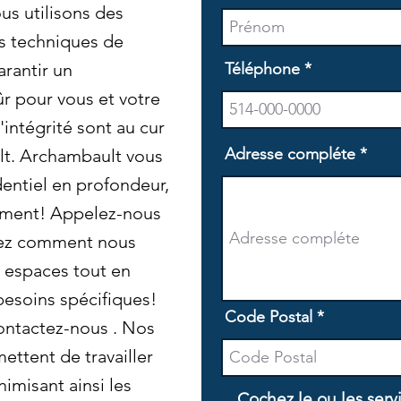
us utilisons des
s techniques de
rantir un
Téléphone
r pour vous et votre
'intégrité sont au cur
Adresse compléte
lt. Archambault vous
entiel en profondeur,
ement! Appelez-nous
rez comment nous
 espaces tout en
besoins spécifiques!
Code Postal
contactez-nous . Nos
ettent de travailler
nimisant ainsi les
Cochez le ou les serv