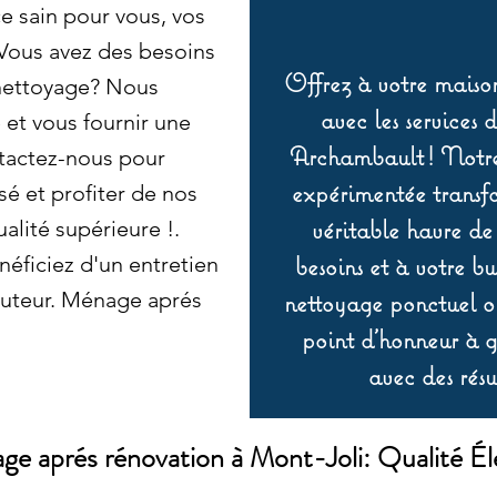
e sain pour vous, vos
 Vous avez des besoins
Offrez à votre maison
 nettoyage? Nous
avec les services 
et vous fournir une
Archambault ! Notre 
tactez-nous pour
expérimentée transf
sé et profiter de nos
véritable havre de
alité supérieure !.
besoins et à votre b
éficiez d'un entretien
hauteur. Ménage aprés
nettoyage ponctuel ou
point d’honneur à ga
avec des résu
e aprés rénovation à Mont-Joli: Qualité Él