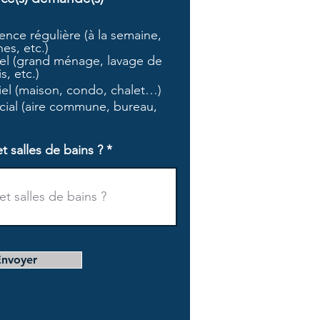
b
l
nce régulière (à la semaine,
i
es, etc.)
g
l (grand ménage, lavage de
a
s, etc.)
t
tiel (maison, condo, chalet…)
o
i
ial (aire commune, bureau,
r
e
salles de bains ?
Envoyer