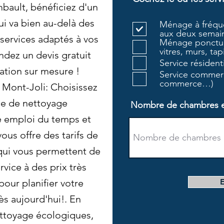
bault, bénéficiez d'un
i va bien au-delà des
Ménage à fréque
aux deux semain
services adaptés à vos
Ménage ponctue
vitres, murs, tapi
dez un devis gratuit
Service résiden
ation sur mesure !
Service commerc
commerce…)
Mont-Joli: Choisissez
ce de nettoyage
Nombre de chambres et 
e emploi du temps et
ous offre des tarifs de
qui vous permettent de
rvice à des prix très
our planifier votre
s aujourd'hui!. En
ettoyage écologiques,