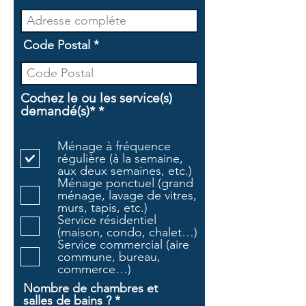
Code Postal
Cochez le ou les service(s)
O
demandé(s)*
*
b
l
Ménage à fréquence
i
régulière (à la semaine,
g
aux deux semaines, etc.)
a
Ménage ponctuel (grand
t
ménage, lavage de vitres,
o
murs, tapis, etc.)
i
Service résidentiel
r
(maison, condo, chalet…)
e
Service commercial (aire
commune, bureau,
commerce…)
Nombre de chambres et
salles de bains ?