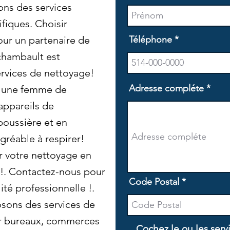
ons des services
fiques. Choisir
our un partenaire de
Téléphone
chambault est
rvices de nettoyage!
Adresse compléte
 une femme de
appareils de
 poussière et en
agréable à respirer!
r votre nettoyage en
!. Contactez-nous pour
Code Postal
ité professionnelle !.
osons des services de
r bureaux, commerces
Cochez le ou les serv