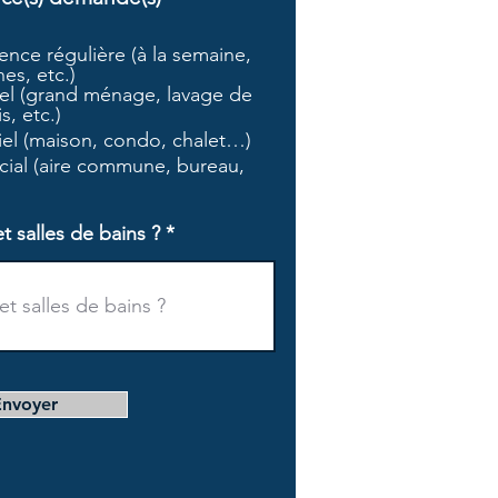
b
l
nce régulière (à la semaine,
i
es, etc.)
g
l (grand ménage, lavage de
a
s, etc.)
t
tiel (maison, condo, chalet…)
o
i
ial (aire commune, bureau,
r
e
salles de bains ?
Envoyer