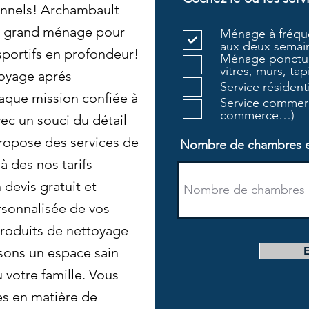
onnels! Archambault
e grand ménage pour
Ménage à fréque
aux deux semain
portifs en profondeur!
Ménage ponctue
vitres, murs, tapi
oyage aprés
Service résiden
haque mission confiée à
Service commerc
commerce…)
ec un souci du détail
ropose des services de
Nombre de chambres et 
à des nos tarifs
devis gratuit et
rsonnalisée de vos
 produits de nettoyage
sons un espace sain
 votre famille. Vous
es en matière de