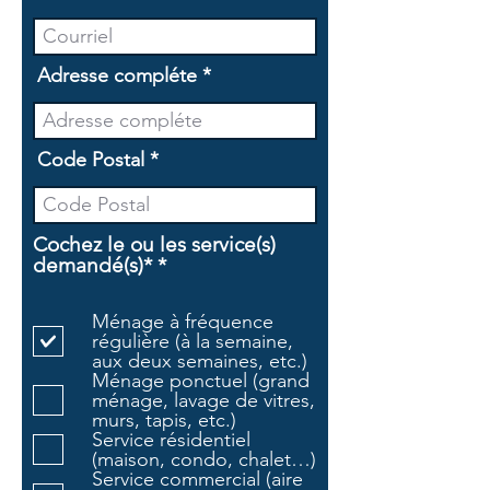
Adresse compléte
Code Postal
Cochez le ou les service(s)
O
demandé(s)*
*
b
l
Ménage à fréquence
i
régulière (à la semaine,
g
aux deux semaines, etc.)
a
Ménage ponctuel (grand
t
ménage, lavage de vitres,
o
murs, tapis, etc.)
i
Service résidentiel
r
(maison, condo, chalet…)
e
Service commercial (aire