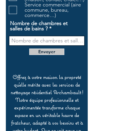
e
Service commercial (aire
commune, bureau,
commerce…)
Nombre de chambres et
salles de bains ?
Envoyer
Offrez à votre maison la propreté
qu’elle mérite avec les services de
nettoyage résidentiel Archambault !
Notre équipe professionnelle et
expérimentée transforme chaque
espace en un véritable havre de
fraîcheur, adapté à vos besoins et à
votre budget. Que ce soit pour un