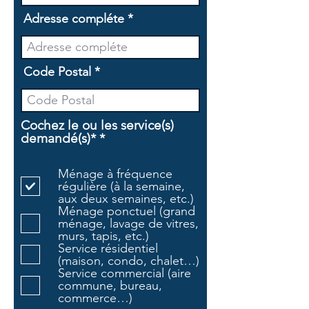
Adresse compléte
Code Postal
Cochez le ou les service(s)
O
demandé(s)*
*
b
l
Ménage à fréquence
i
régulière (à la semaine,
g
aux deux semaines, etc.)
a
Ménage ponctuel (grand
t
ménage, lavage de vitres,
o
murs, tapis, etc.)
i
Service résidentiel
r
(maison, condo, chalet…)
e
Service commercial (aire
commune, bureau,
commerce…)