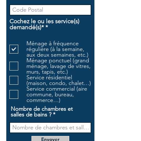
Cochez le ou les service(s)
O
demandé(s)*
*
b
l
Ménage à fréquence
i
régulière (à la semaine,
g
aux deux semaines, etc.)
a
Ménage ponctuel (grand
t
ménage, lavage de vitres,
o
murs, tapis, etc.)
i
Service résidentiel
r
(maison, condo, chalet…)
e
Service commercial (aire
commune, bureau,
commerce…)
Nombre de chambres et
salles de bains ?
Envoyer