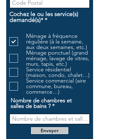
Cochez le ou les service(s)
O
demandé(s)*
*
b
l
Ménage à fréquence
i
régulière (à la semaine,
g
aux deux semaines, etc.)
a
Ménage ponctuel (grand
t
ménage, lavage de vitres,
o
murs, tapis, etc.)
i
Service résidentiel
r
(maison, condo, chalet…)
e
Service commercial (aire
commune, bureau,
commerce…)
Nombre de chambres et
salles de bains ?
Envoyer