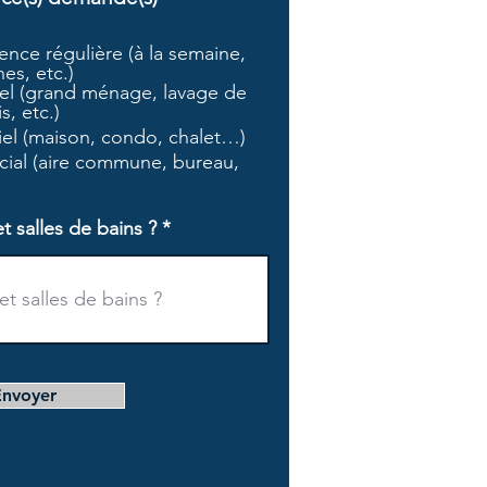
b
l
nce régulière (à la semaine,
i
es, etc.)
g
l (grand ménage, lavage de
a
s, etc.)
t
tiel (maison, condo, chalet…)
o
i
ial (aire commune, bureau,
r
e
salles de bains ?
Envoyer