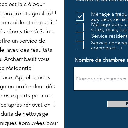
ce est la clé pour
 propre et agréable! !
Ménage à fréque
aux deux semain
ce rapide et de qualité
Ménage ponctue
vitres, murs, tapi
s rénovation à Saint-
Service résiden
ffre un service de
Service commerc
commerce…)
le, avec des résultats
s. Archambault vous
Nombre de chambres et 
ge résidentiel
ficace. Appelez-nous
yage en profondeur dès
à nos experts pour un
ce après rénovation !.
oduits de nettoyage
niques éprouvées pour