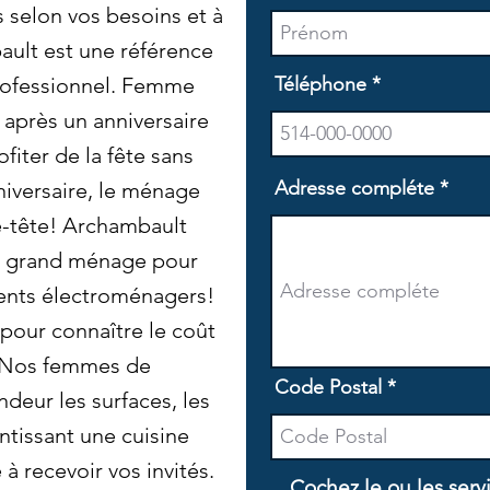
 selon vos besoins et à
bault est une référence
rofessionnel. Femme
Téléphone
après un anniversaire
fiter de la fête sans
Adresse compléte
niversaire, le ménage
e-tête! Archambault
e grand ménage pour
ents électroménagers!
pour connaître le coût
. Nos femmes de
Code Postal
deur les surfaces, les
antissant une cuisine
à recevoir vos invités.
Cochez le ou les serv