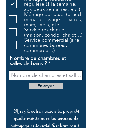
i
régulière (à la semaine,
g
aux deux semaines, etc.)
a
Ménage ponctuel (grand
t
ménage, lavage de vitres,
o
murs, tapis, etc.)
i
Service résidentiel
r
(maison, condo, chalet…)
e
Service commercial (aire
commune, bureau,
commerce…)
Nombre de chambres et
salles de bains ?
Envoyer
Offrez à votre maison la propreté
qu’elle mérite avec les services de
nettoyage résidentiel Archambault !