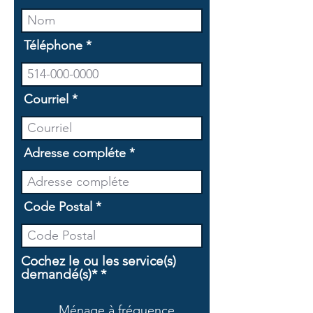
Téléphone
Courriel
Adresse compléte
Code Postal
Cochez le ou les service(s)
O
demandé(s)*
*
b
l
Ménage à fréquence