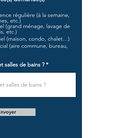
b
l
nce régulière (à la semaine,
i
es, etc.)
g
l (grand ménage, lavage de
a
s, etc.)
t
tiel (maison, condo, chalet…)
o
i
ial (aire commune, bureau,
r
e
salles de bains ?
Envoyer