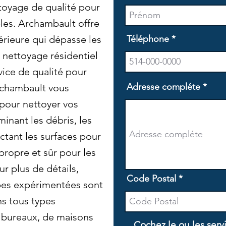
ttoyage de qualité pour
bles. Archambault offre
érieure qui dépasse les
Téléphone
 nettoyage résidentiel
rvice de qualité pour
Adresse compléte
rchambault vous
our nettoyer vos
minant les débris, les
ectant les surfaces pour
propre et sûr pour les
ur plus de détails,
Code Postal
pes expérimentées sont
ns tous types
e bureaux, de maisons
Cochez le ou les serv