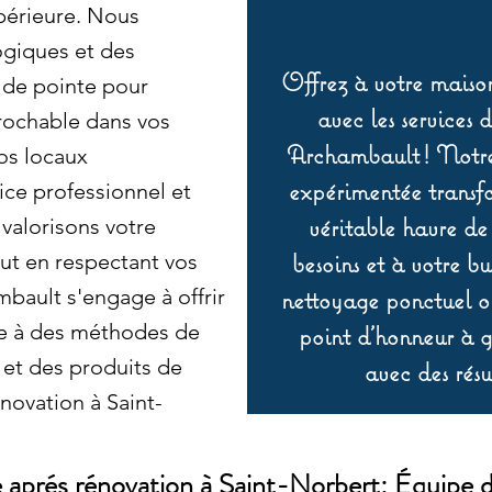
périeure. Nous
ogiques et des
Offrez à votre maison
de pointe pour
avec les services 
prochable dans vos
Archambault ! Notre 
os locaux
expérimentée transf
ce professionnel et
véritable havre de
 valorisons votre
besoins et à votre b
ut en respectant vos
bault s'engage à offrir
nettoyage ponctuel ou
ce à des méthodes de
point d’honneur à ga
 et des produits de
avec des résu
novation à Saint-
aprés rénovation à Saint-Norbert: Équipe 