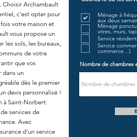
 Choisir Archambault
ntiel, c'est opter pour
Ménage à fréque
aux deux semain
 fois votre maison et
Ménage ponctue
vitres, murs, tapi
ult vous propose un
Service résiden
 les sols, les bureaux,
Service commerc
commerce…)
 communs de votre
antir que vos
Nombre de chambres et 
r dans un
réable dès le premier
un devis personnalisé !
 à Saint-Norbert:
de services de
mance. Avec
surance d'un service