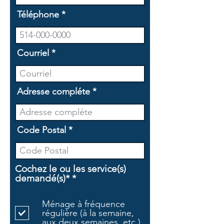
Téléphone
Courriel
Adresse compléte
Code Postal
Cochez le ou les service(s)
O
demandé(s)*
*
b
l
Ménage à fréquence
i
régulière (à la semaine,
g
aux deux semaines, etc.)