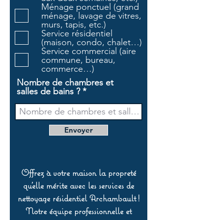
a
Ménage ponctuel (grand
t
ménage, lavage de vitres,
o
murs, tapis, etc.)
i
Service résidentiel
r
(maison, condo, chalet…)
e
Service commercial (aire
commune, bureau,
commerce…)
Nombre de chambres et
salles de bains ?
Envoyer
Offrez à votre maison la propreté
qu’elle mérite avec les services de
nettoyage résidentiel Archambault !
Notre équipe professionnelle et