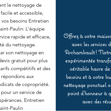
ent le nettoyage de
facile et accessible,
 vos besoins Entretien
int-Paulin: L'équipe
Offrez à votre maison
vice rapide et efficace,
avec les services 
té du nettoyage.
Archambault ! Notre 
ar son nettoyage en
expérimentée transf
vis gratuit pour plus
véritable havre de
arifs compétitifs et des
besoins et à votre b
us répondons aux
ndicats de copropriété.
nettoyage ponctuel ou
 pour un service de
point d’honneur à ga
spérances. Entretien
avec des résu
int-Paulin