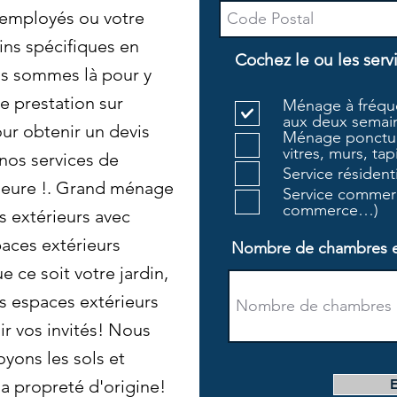
 employés ou votre
ins spécifiques en
Cochez le ou les serv
s sommes là pour y
e prestation sur
Ménage à fréque
aux deux semain
ur obtenir un devis
Ménage ponctue
vitres, murs, tapi
 nos services de
Service résiden
ieure !. Grand ménage
Service commerc
commerce…)
 extérieurs avec
aces extérieurs
Nombre de chambres et 
e ce soit votre jardin,
es espaces extérieurs
ir vos invités! Nous
oyons les sols et
a propreté d'origine!