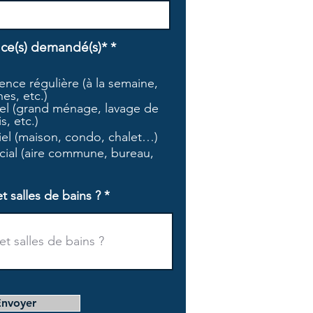
O
ice(s) demandé(s)*
*
b
l
nce régulière (à la semaine,
i
es, etc.)
g
l (grand ménage, lavage de
a
s, etc.)
t
tiel (maison, condo, chalet…)
o
i
ial (aire commune, bureau,
r
e
salles de bains ?
Envoyer