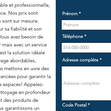
ble et professionnelle,
ace. Nos prix sont
Prénom
s sont sur mesure.
 sa fiabilité et son
Vous avez besoin de
Téléphone
r mais avec un service
st la solution idéale
Adresse compléte
yage abordables,
s mettons en uvre des
ancées pour garantir la
os espaces! Appelez-
nettoyage en profondeur
nt des produits de
Code Postal
us garantissons un