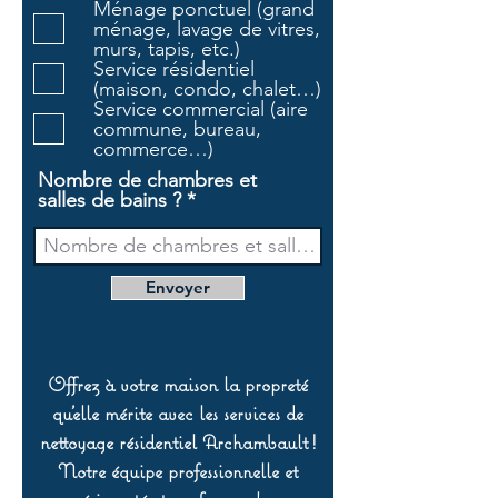
Ménage ponctuel (grand
t
ménage, lavage de vitres,
o
murs, tapis, etc.)
i
Service résidentiel
r
(maison, condo, chalet…)
e
Service commercial (aire
commune, bureau,
commerce…)
Nombre de chambres et
salles de bains ?
Envoyer
Offrez à votre maison la propreté
qu’elle mérite avec les services de
nettoyage résidentiel Archambault !
Notre équipe professionnelle et