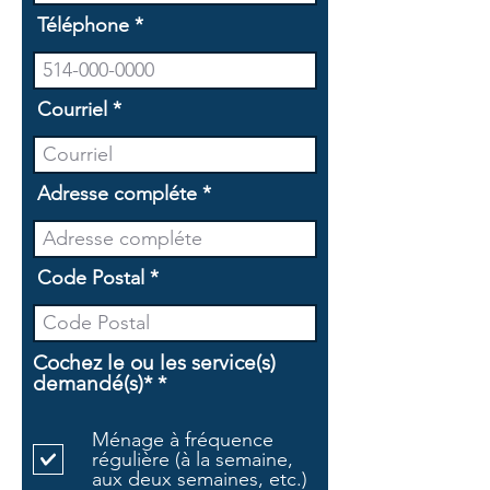
Téléphone
Courriel
Adresse compléte
Code Postal
Cochez le ou les service(s)
O
demandé(s)*
*
b
l
Ménage à fréquence
i
régulière (à la semaine,
g
aux deux semaines, etc.)
a