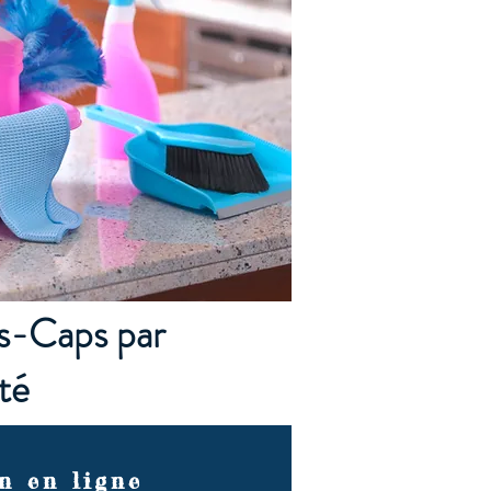
es-Caps par
té
n en ligne