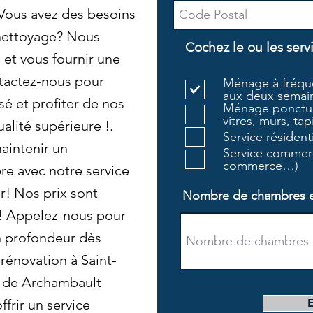
 Vous avez des besoins
 nettoyage? Nous
Cochez le ou les serv
et vous fournir une
tactez-nous pour
Ménage à fréque
aux deux semain
sé et profiter de nos
Ménage ponctue
vitres, murs, tapi
alité supérieure !.
Service résiden
aintenir un
Service commerc
commerce…)
re avec notre service
! Nos prix sont
Nombre de chambres et 
s! Appelez-nous pour
en profondeur dès
rénovation à Saint-
s de Archambault
ffrir un service