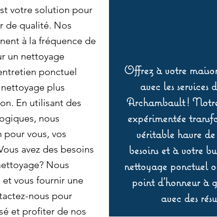
t votre solution pour
 de qualité. Nos
nnent à la fréquence de
ur un nettoyage
Offrez à votre maison
entretien ponctuel
avec les services 
 nettoyage plus
Archambault ! Notre 
n. En utilisant des
expérimentée transf
logiques, nous
véritable havre de
n pour vous, vos
besoins et à votre b
 Vous avez des besoins
 nettoyage? Nous
nettoyage ponctuel ou
et vous fournir une
point d’honneur à ga
tactez-nous pour
avec des résu
sé et profiter de nos