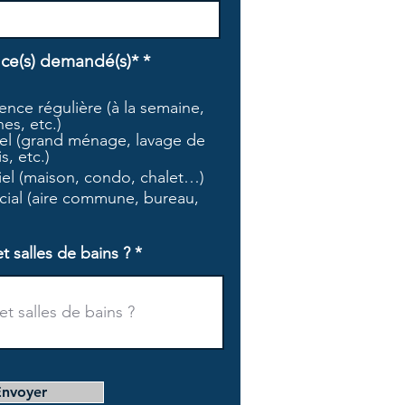
O
ice(s) demandé(s)*
*
b
l
nce régulière (à la semaine,
i
es, etc.)
g
l (grand ménage, lavage de
a
s, etc.)
t
tiel (maison, condo, chalet…)
o
i
ial (aire commune, bureau,
r
e
salles de bains ?
Envoyer