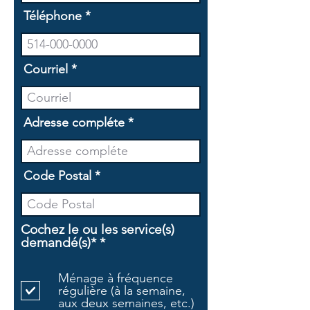
Téléphone
Courriel
Adresse compléte
Code Postal
Cochez le ou les service(s)
O
demandé(s)*
*
b
l
Ménage à fréquence
i
régulière (à la semaine,
g
aux deux semaines, etc.)
a