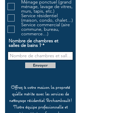
Ménage ponctuel (grand
t
ménage, lavage de vitres,
o
murs, tapis, etc.)
i
Service résidentiel
r
(maison, condo, chalet…)
e
Service commercial (aire
commune, bureau,
commerce…)
Nombre de chambres et
salles de bains ?
Envoyer
Offrez à votre maison la propreté
qu’elle mérite avec les services de
nettoyage résidentiel Archambault !
Notre équipe professionnelle et