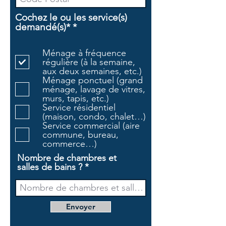
Cochez le ou les service(s)
O
demandé(s)*
*
b
l
Ménage à fréquence
i
régulière (à la semaine,
g
aux deux semaines, etc.)
a
Ménage ponctuel (grand
t
ménage, lavage de vitres,
o
murs, tapis, etc.)
i
Service résidentiel
r
(maison, condo, chalet…)
e
Service commercial (aire
commune, bureau,
commerce…)
Nombre de chambres et
salles de bains ?
Envoyer