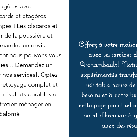
tagères avec
cards et étagères
ngés ! Les placards et
 de la poussière et
Offrez à votre maison
emandez un devis
avec les services 
ent nous pouvons vous
Archambault ! Notre 
mies !. Demandez un
expérimentée transf
r nos services!. Optez
véritable havre de
nettoyage complet et
besoins et à votre b
s résultats durables et
ntretien ménager en
nettoyage ponctuel ou
-Salomé
point d’honneur à ga
avec des résu