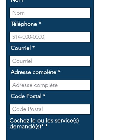
Nom
Téléphone
Courriel
Adresse compléte
Code Postal
Cochez le ou les service(s)
O
demandé(s)*
*
b
l