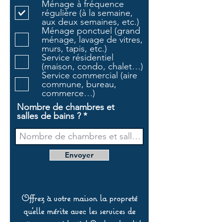
Ménage à fréquence
i
régulière (à la semaine,
g
aux deux semaines, etc.)
a
Ménage ponctuel (grand
t
ménage, lavage de vitres,
o
murs, tapis, etc.)
i
Service résidentiel
r
(maison, condo, chalet…)
e
Service commercial (aire
commune, bureau,
commerce…)
Nombre de chambres et
salles de bains ?
Envoyer
Offrez à votre maison la propreté
qu’elle mérite avec les services de