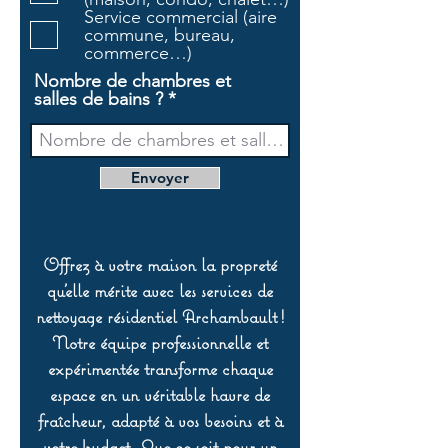
e
Service commercial (aire
commune, bureau,
commerce…)
Nombre de chambres et
salles de bains ?
Envoyer
Offrez à votre maison la propreté
qu’elle mérite avec les services de
nettoyage résidentiel Archambault !
Notre équipe professionnelle et
expérimentée transforme chaque
espace en un véritable havre de
fraîcheur, adapté à vos besoins et à
votre budget. Que ce soit pour un