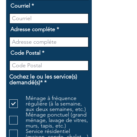
Courriel
Adresse compléte
Code Postal
Cochez le ou les service(s)
O
demandé(s)*
*
b
l
Ménage à fréquence
i
régulière (à la semaine,
g
aux deux semaines, etc.)
a
Ménage ponctuel (grand
t
ménage, lavage de vitres,
o
murs, tapis, etc.)
i
Service résidentiel
r
(maison, condo, chalet…)