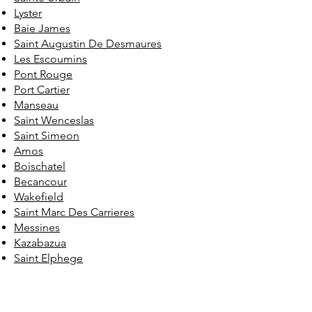
Lyster
Baie James
Saint Augustin De Desmaures
Les Escoumins
Pont Rouge
Port Cartier
Manseau
Saint Wenceslas
Saint Simeon
Amos
Boischatel
Becancour
Wakefield
Saint Marc Des Carrieres
Messines
Kazabazua
Saint Elphege
Fossambault Sur Le Lac
Laurier Station
Saint Fidele