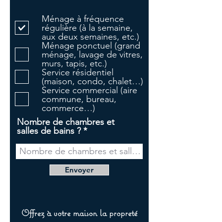
b
l
Ménage à fréquence
i
régulière (à la semaine,
g
aux deux semaines, etc.)
a
Ménage ponctuel (grand
t
ménage, lavage de vitres,
o
murs, tapis, etc.)
i
Service résidentiel
r
(maison, condo, chalet…)
e
Service commercial (aire
commune, bureau,
commerce…)
Nombre de chambres et
salles de bains ?
Envoyer
Offrez à votre maison la propreté