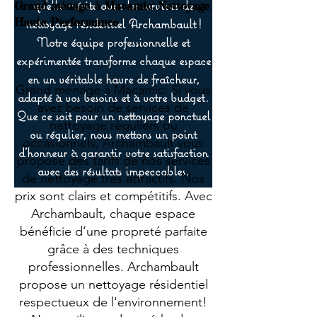
qu’elle mérite avec les services de
Grand ménage à Macamic: Nettoyage
Haute Performance
nettoyage résidentiel Archambault !
Notre équipe professionnelle et
expérimentée transforme chaque espace
en un véritable havre de fraîcheur,
Grand ménage à Macamic: Si vous
adapté à vos besoins et à votre budget.
avez besoin de services de
Que ce soit pour un nettoyage ponctuel
nettoyage réguliers ou
ou régulier, nous mettons un point
occasionnels, Archambault vous
d’honneur à garantir votre satisfaction
propose des tarifs de nos services
avec des résultats impeccables.
de nettoyage très attractifs. Nos
prix sont clairs et compétitifs. Avec
Archambault, chaque espace
bénéficie d’une propreté parfaite
grâce à des techniques
professionnelles. Archambault
propose un nettoyage résidentiel
respectueux de l'environnement!