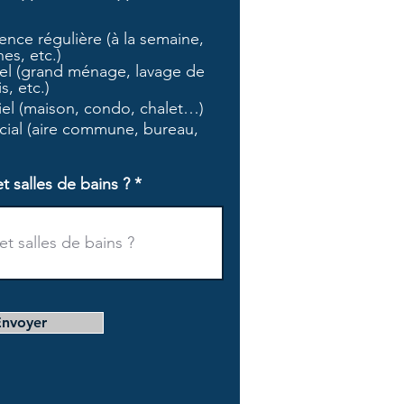
b
l
nce régulière (à la semaine,
i
es, etc.)
g
l (grand ménage, lavage de
a
s, etc.)
t
tiel (maison, condo, chalet…)
o
i
ial (aire commune, bureau,
r
e
salles de bains ?
Envoyer