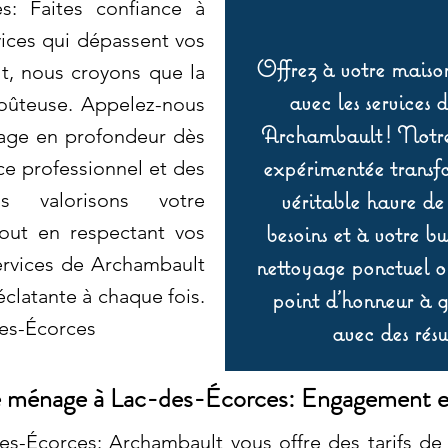
s: Faites confiance à
ices qui dépassent vos
Offrez à votre maison
t, nous croyons que la
avec les services 
coûteuse. Appelez-nous
Archambault ! Notre 
yage en profondeur dès
expérimentée transf
ce professionnel et des
véritable havre de
us valorisons votre
besoins et à votre b
tout en respectant vos
ervices de Archambault
nettoyage ponctuel ou
clatante à chaque fois.
point d’honneur à ga
es-Écorces
avec des résu
ménage à Lac-des-Écorces: Engagement e
Écorces: Archambault vous offre des tarifs de 