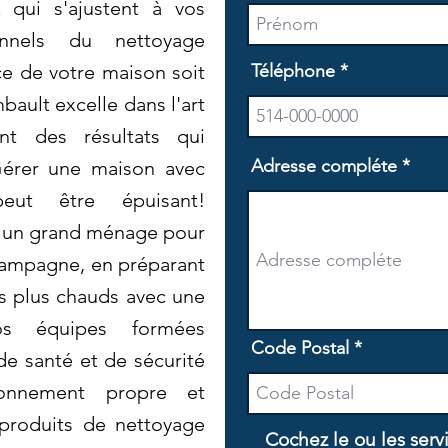
 qui s'ajustent à vos
onnels du nettoyage
e de votre maison soit
Téléphone
ault excelle dans l'art
ant des résultats qui
Adresse compléte
Gérer une maison avec
eut être épuisant!
 un grand ménage pour
campagne, en préparant
s plus chauds avec une
os équipes formées
Code Postal
de santé et de sécurité
ronnement propre et
 produits de nettoyage
Cochez le ou les serv