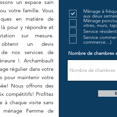
issons un espace sain
ou votre famille. Vous
Ménage à fréque
aux deux semain
fiques en matière de
Ménage ponctue
vitres, murs, tapi
là pour y répondre et
Service résiden
tation sur mesure.
Service commerc
commerce…)
 obtenir un devis
r de nos services de
Nombre de chambres et 
érieure !. Archambault
ge régulier dans votre
es pour maintenir votre
née! Nous offrons des
x compétitifs! Profitez
e à chaque visite sans
du ménage Femme de