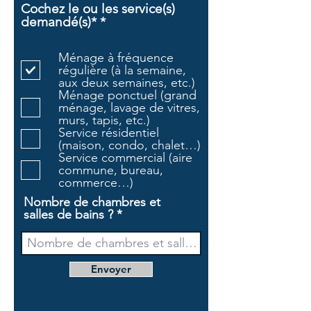
Cochez le ou les service(s)
O
demandé(s)*
*
b
l
Ménage à fréquence
i
régulière (à la semaine,
g
aux deux semaines, etc.)
a
Ménage ponctuel (grand
t
ménage, lavage de vitres,
o
murs, tapis, etc.)
i
Service résidentiel
r
(maison, condo, chalet…)
e
Service commercial (aire
commune, bureau,
commerce…)
Nombre de chambres et
salles de bains ?
Envoyer