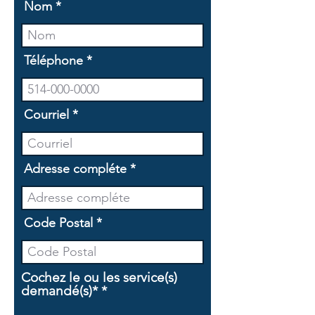
Nom
Téléphone
Courriel
Adresse compléte
Code Postal
Cochez le ou les service(s)
O
demandé(s)*
*
b