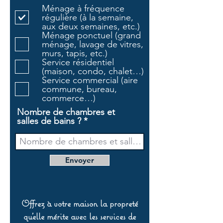
l
Ménage à fréquence
i
régulière (à la semaine,
g
aux deux semaines, etc.)
a
Ménage ponctuel (grand
t
ménage, lavage de vitres,
o
murs, tapis, etc.)
i
Service résidentiel
r
(maison, condo, chalet…)
e
Service commercial (aire
commune, bureau,
commerce…)
Nombre de chambres et
salles de bains ?
Envoyer
Offrez à votre maison la propreté
qu’elle mérite avec les services de