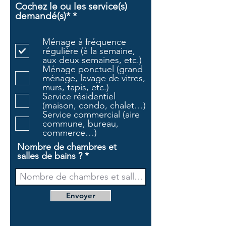
Cochez le ou les service(s)
O
demandé(s)*
*
b
l
Ménage à fréquence
i
régulière (à la semaine,
g
aux deux semaines, etc.)
a
Ménage ponctuel (grand
t
ménage, lavage de vitres,
o
murs, tapis, etc.)
i
Service résidentiel
r
(maison, condo, chalet…)
e
Service commercial (aire
commune, bureau,
commerce…)
Nombre de chambres et
salles de bains ?
Envoyer