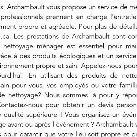
: Archambault vous propose un service de mén
 professionnels prennent en charge l'entret
nement propre et agréable. Pour plus de détail
.ca
. Les prestations de Archambault sont c
e nettoyage ménager est essentiel pour ma
râce à des produits écologiques et un servic
ironnement propre et sain. Appelez-nous pour 
urd'hui! En utilisant des produits de nett
sain pour vous, vos employés ou votre famill
 de nettoyage? Nous sommes là pour y répon
Contactez-nous pour obtenir un devis personn
 qualité supérieure ! Vous organisez un évén
ge avant ou après l'événement ? Archambault 
our garantir que votre lieu soit propre et prêt