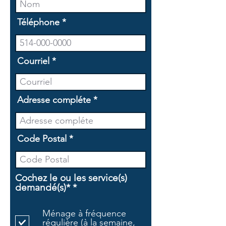
Téléphone
Courriel
Adresse compléte
Code Postal
Cochez le ou les service(s)
O
demandé(s)*
*
b
l
Ménage à fréquence
i
régulière (à la semaine,
g