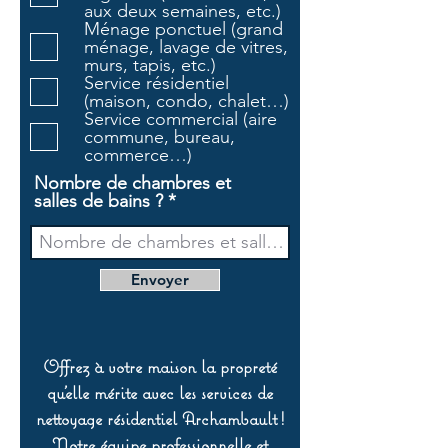
aux deux semaines, etc.)
a
Ménage ponctuel (grand
t
ménage, lavage de vitres,
o
murs, tapis, etc.)
i
Service résidentiel
r
(maison, condo, chalet…)
e
Service commercial (aire
commune, bureau,
commerce…)
Nombre de chambres et
salles de bains ?
Envoyer
Offrez à votre maison la propreté
qu’elle mérite avec les services de
nettoyage résidentiel Archambault !
Notre équipe professionnelle et