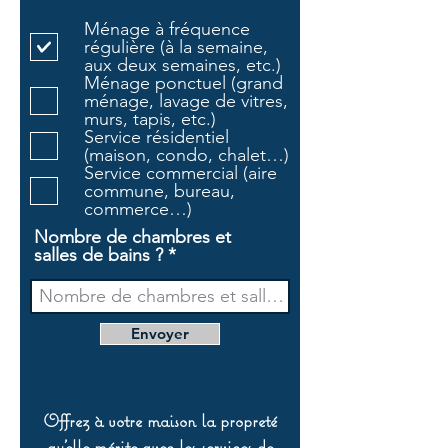
l
Ménage à fréquence
i
régulière (à la semaine,
g
aux deux semaines, etc.)
a
Ménage ponctuel (grand
t
ménage, lavage de vitres,
o
murs, tapis, etc.)
i
Service résidentiel
r
(maison, condo, chalet…)
e
Service commercial (aire
commune, bureau,
commerce…)
Nombre de chambres et
salles de bains ?
Envoyer
Offrez à votre maison la propreté
qu’elle mérite avec les services de