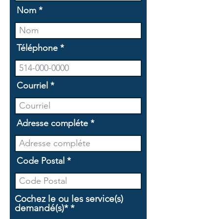
Nom
Téléphone
Courriel
Adresse compléte
Code Postal
Cochez le ou les service(s)
O
demandé(s)*
*
b