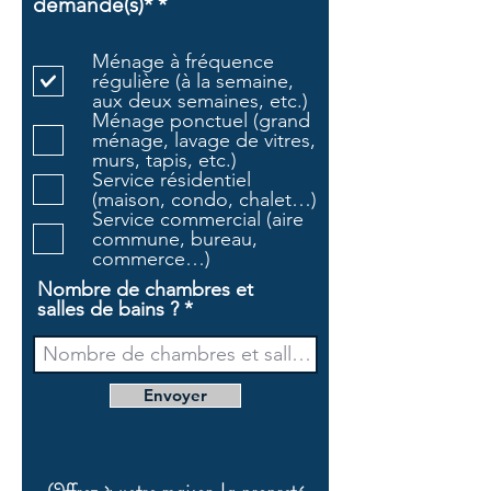
O
demandé(s)*
*
b
l
Ménage à fréquence
i
régulière (à la semaine,
g
aux deux semaines, etc.)
a
Ménage ponctuel (grand
t
ménage, lavage de vitres,
o
murs, tapis, etc.)
i
Service résidentiel
r
(maison, condo, chalet…)
e
Service commercial (aire
commune, bureau,
commerce…)
Nombre de chambres et
salles de bains ?
Envoyer
Offrez à votre maison la propreté