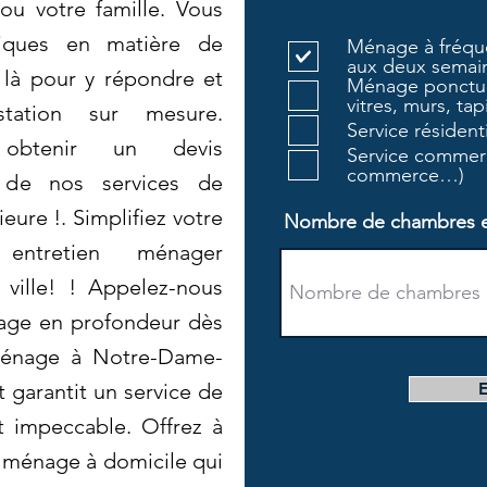
ou votre famille. Vous
fiques en matière de
Ménage à fréque
aux deux semain
là pour y répondre et
Ménage ponctue
vitres, murs, tapi
tation sur mesure.
Service résiden
 obtenir un devis
Service commerc
commerce…)
r de nos services de
eure !. Simplifiez votre
Nombre de chambres et 
entretien ménager
ville! ! Appelez-nous
yage en profondeur dès
ménage à Notre-Dame-
t garantit un service de
t impeccable. Offrez à
 ménage à domicile qui