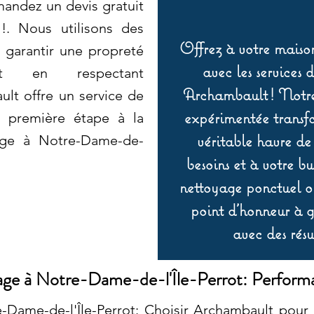
andez un devis gratuit
 !. Nous utilisons des
Offrez à votre maison
 garantir une propreté
avec les services 
ut en respectant
Archambault ! Notre 
lt offre un service de
expérimentée transf
a première étape à la
véritable havre de
age à Notre-Dame-de-
besoins et à votre b
nettoyage ponctuel ou
point d’honneur à ga
avec des résu
e à Notre-Dame-de-l'Île-Perrot: Performa
ame-de-l'Île-Perrot: Choisir Archambault pour 