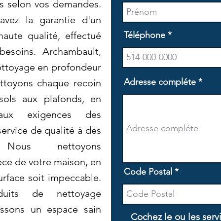
es selon vos demandes.
avez la garantie d'un
aute qualité, effectué
Téléphone
besoins. Archambault,
ettoyage en profondeur
Adresse compléte
ttoyons chaque recoin
sols aux plafonds, en
aux exigences des
 service de qualité à des
! Nous nettoyons
ce de votre maison, en
Code Postal
urface soit impeccable.
duits de nettoyage
issons un espace sain
Cochez le ou les serv