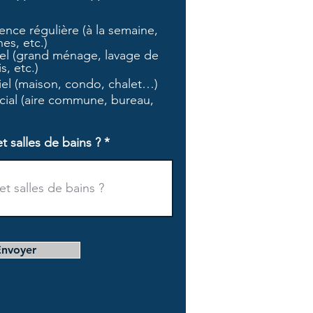
b
l
nce régulière (à la semaine,
i
es, etc.)
g
l (grand ménage, lavage de
a
s, etc.)
t
tiel (maison, condo, chalet…)
o
i
ial (aire commune, bureau,
r
e
salles de bains ?
Envoyer