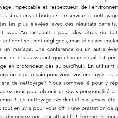
toyage impeccable et respectueux de l'environn
 les situations et budgets. Le service de nettoya
tes les plus élevées, avec des résultats parfa
it avec Archambault : pour des vitres de toit
e toit sont souvent négligées, mais elles accumulent
ur un mariage, une conférence ou un autre évé
eux, en nous assurant que chaque détail est pr
age en profondeur dès aujourd'hui!. En utilisant
ons un espace sain pour vous, vos employés ou vo
tière de nettoyage? Nous sommes là pour y rép
actez-nous pour obtenir un devis personnalisé et 
ieure !. Le nettoyage résidentiel n'a jamais été
ut en uvre pour vous offrir une prestation de qua
et découvrez nos prix attractifs ! Femme de mén